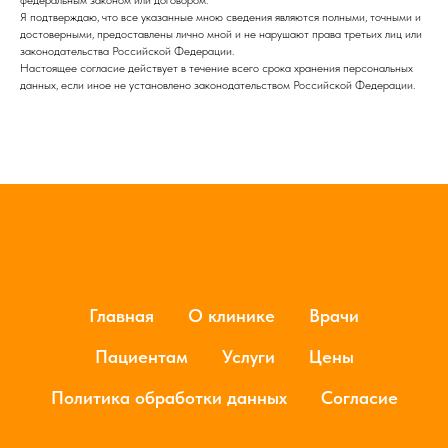
федеральным законом или договором.
Я подтверждаю, что все указанные мною сведения являются полными, точными и
достоверными, предоставлены лично мной и не нарушают права третьих лиц или
законодательства Российской Федерации.
Настоящее согласие действует в течение всего срока хранения персональных
данных, если иное не установлено законодательством Российской Федерации.
Главная
О клинике
Врачи
Пациентам
Услуги
Цены
Политика обработки данных
Согласие