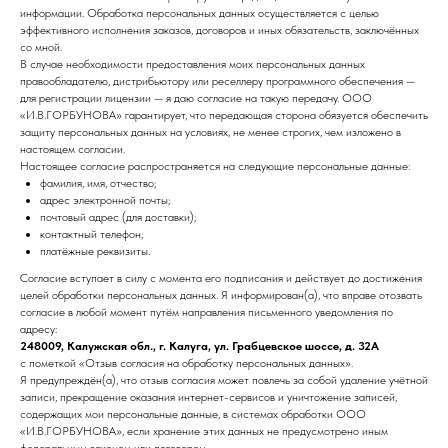
информации. Обработка персональных данных осуществляется с целью
эффективного исполнения заказов, договоров и иных обязательств, заключённых
со мной.
В случае необходимости предоставления моих персональных данных
правообладателю, дистрибьютору или реселлеру программного обеспечения —
для регистрации лицензии — я даю согласие на такую передачу. ООО
«И.В.ГОРБУНОВА» гарантирует, что передающая сторона обязуется обеспечить
защиту персональных данных на условиях, не менее строгих, чем изложено в
настоящем согласии.
Настоящее согласие распространяется на следующие персональные данные:
фамилия, имя, отчество;
адрес электронной почты;
почтовый адрес (для доставки);
контактный телефон;
платёжные реквизиты.
Согласие вступает в силу с момента его подписания и действует до достижения
целей обработки персональных данных. Я информирован(а), что вправе отозвать
согласие в любой момент путём направления письменного уведомления по
адресу:
248009, Калужская обл., г. Калуга, ул. Грабцевское шоссе, д. 32А
с пометкой «Отзыв согласия на обработку персональных данных».
Я предупреждён(а), что отзыв согласия может повлечь за собой удаление учётной
записи, прекращение оказания интернет-сервисов и уничтожение записей,
содержащих мои персональные данные, в системах обработки ООО
«И.В.ГОРБУНОВА», если хранение этих данных не предусмотрено иным